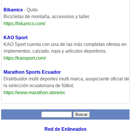
Bikanics
- Quito
Bicicletas de montaña, accesorios y taller.
https://bikanics.com/
KAO Sport
KAO Sport cuenta con una de las más completas ofertas en
implementos, calzado, ropa y artículos deportivos.
https://kaosport.com/
Marathon Sports Ecuador
Distribuidor multi deportes multi marca, auspiciante oficial de
la selección ecuatoriana de fútbol.
https://www.marathon.store/ec
Red de Enlineados